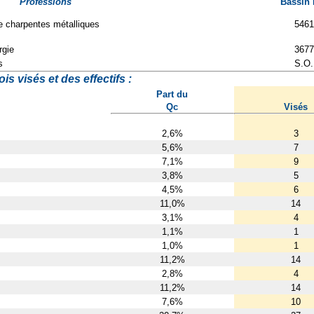
Professions
Bassin
 charpentes métalliques
5461
rgie
3677
s
S.O.
s visés et des effectifs :
Part du
Qc
Visés
2,6%
3
5,6%
7
7,1%
9
3,8%
5
4,5%
6
11,0%
14
3,1%
4
1,1%
1
1,0%
1
11,2%
14
2,8%
4
11,2%
14
7,6%
10