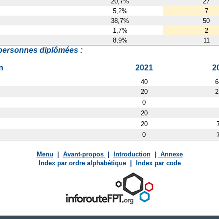
20,7%
27
5,2%
7
38,7%
50
1,7%
2
8,9%
11
personnes diplômées :
n
2021
2
40
6
20
2
0
20
20
0
Menu
|
Avant-propos
|
Introduction
|
Annexe
Index par ordre alphabétique
|
Index par code