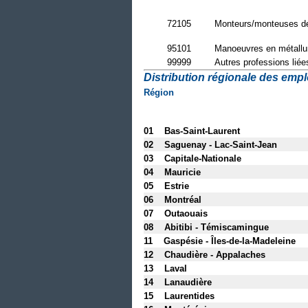
72105
Monteurs/monteuses de
95101
Manoeuvres en métallu
99999
Autres professions liée
Distribution régionale des emploi
Région
01 Bas-Saint-Laurent
02 Saguenay - Lac-Saint-Jean
03 Capitale-Nationale
04 Mauricie
05 Estrie
06 Montréal
07 Outaouais
08 Abitibi - Témiscamingue
11 Gaspésie - Îles-de-la-Madeleine
12 Chaudière - Appalaches
13 Laval
14 Lanaudière
15 Laurentides