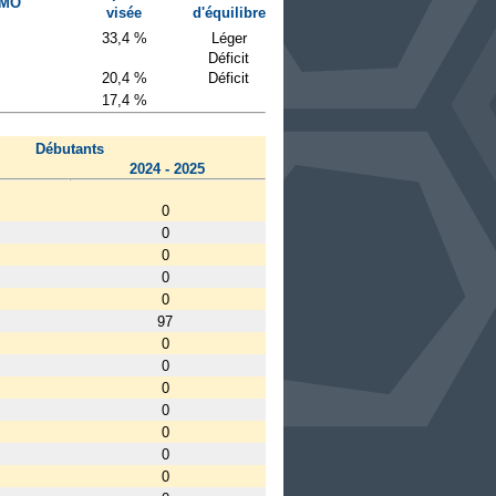
 MO
visée
d'équilibre
33,4 %
Léger
Déficit
20,4 %
Déficit
17,4 %
Débutants
2024 - 2025
0
0
0
0
0
97
0
0
0
0
0
0
0