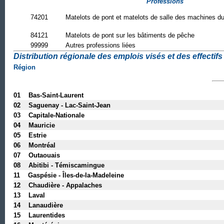
Professions
74201
Matelots de pont et matelots de salle des machines du
84121
Matelots de pont sur les bâtiments de pêche
99999
Autres professions liées
Distribution régionale des emplois visés et des effectifs 
Région
01 Bas-Saint-Laurent
02 Saguenay - Lac-Saint-Jean
03 Capitale-Nationale
04 Mauricie
05 Estrie
06 Montréal
07 Outaouais
08 Abitibi - Témiscamingue
11 Gaspésie - Îles-de-la-Madeleine
12 Chaudière - Appalaches
13 Laval
14 Lanaudière
15 Laurentides