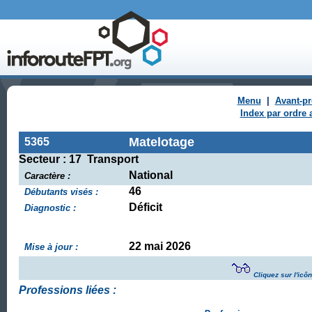
Menu
|
Avant-p
Index par ordre 
Matelotage
5365
Secteur : 17 Transport
National
Caractère :
46
Débutants visés :
Déficit
Diagnostic :
22 mai 2026
Mise à jour :
Cliquez sur l'icô
Professions liées :