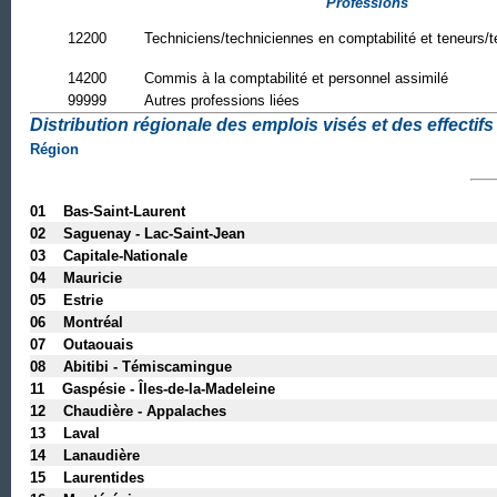
Professions
12200
Techniciens/techniciennes en comptabilité et teneurs/t
14200
Commis à la comptabilité et personnel assimilé
99999
Autres professions liées
Distribution régionale des emplois visés et des effectifs 
Région
01 Bas-Saint-Laurent
02 Saguenay - Lac-Saint-Jean
03 Capitale-Nationale
04 Mauricie
05 Estrie
06 Montréal
07 Outaouais
08 Abitibi - Témiscamingue
11 Gaspésie - Îles-de-la-Madeleine
12 Chaudière - Appalaches
13 Laval
14 Lanaudière
15 Laurentides