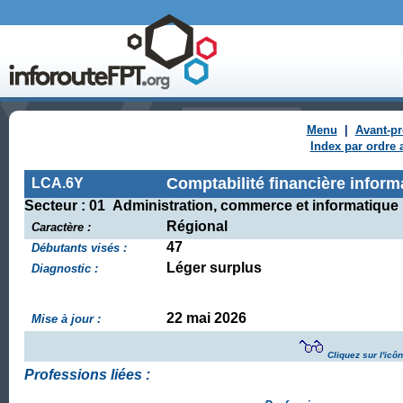
Menu
|
Avant-p
Index par ordre 
Comptabilité financière inform
LCA.6Y
Secteur : 01 Administration, commerce et informatique
Régional
Caractère :
47
Débutants visés :
Léger surplus
Diagnostic :
22 mai 2026
Mise à jour :
Cliquez sur l'icô
Professions liées :