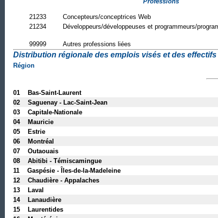
Professions
21233
Concepteurs/conceptrices Web
21234
Développeurs/développeuses et programmeurs/progr
99999
Autres professions liées
Distribution régionale des emplois visés et des effectifs 
Région
01 Bas-Saint-Laurent
02 Saguenay - Lac-Saint-Jean
03 Capitale-Nationale
04 Mauricie
05 Estrie
06 Montréal
07 Outaouais
08 Abitibi - Témiscamingue
11 Gaspésie - Îles-de-la-Madeleine
12 Chaudière - Appalaches
13 Laval
14 Lanaudière
15 Laurentides