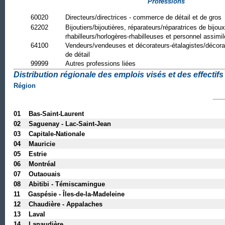
Professions
60020
Directeurs/directrices - commerce de détail et de gros
62202
Bijoutiers/bijoutières, réparateurs/réparatrices de bijoux
rhabilleurs/horlogères-rhabilleuses et personnel assimil
64100
Vendeurs/vendeuses et décorateurs-étalagistes/décora
de détail
99999
Autres professions liées
Distribution régionale des emplois visés et des effectifs 
Région
01 Bas-Saint-Laurent
02 Saguenay - Lac-Saint-Jean
03 Capitale-Nationale
04 Mauricie
05 Estrie
06 Montréal
07 Outaouais
08 Abitibi - Témiscamingue
11 Gaspésie - Îles-de-la-Madeleine
12 Chaudière - Appalaches
13 Laval
14 Lanaudière