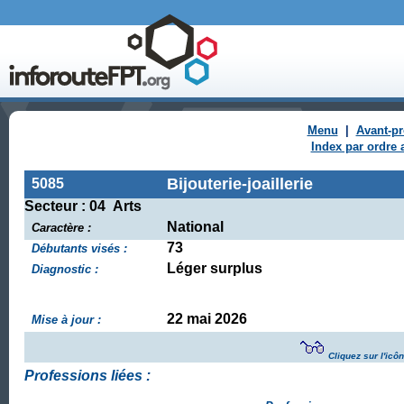
Menu
|
Avant-p
Index par ordre 
Bijouterie-joaillerie
5085
Secteur : 04 Arts
National
Caractère :
73
Débutants visés :
Léger surplus
Diagnostic :
22 mai 2026
Mise à jour :
Cliquez sur l'icô
Professions liées :