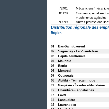
72401
Mécaniciens/mécanicie
84120
Ouvriers spécialisés/ou
machineries agricoles
99999
Autres professions liée
Distribution régionale des emploi
Région
01 Bas-Saint-Laurent
02 Saguenay - Lac-Saint-Jean
03 Capitale-Nationale
04 Mauricie
05 Estrie
06 Montréal
07 Outaouais
08 Abitibi - Témiscamingue
11 Gaspésie - Îles-de-la-Madeleine
12 Chaudière - Appalaches
13 Laval
14 Lanaudière
15 Laurentides