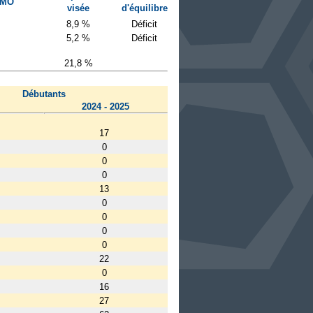
 MO
visée
d'équilibre
8,9 %
Déficit
5,2 %
Déficit
21,8 %
Débutants
2024 - 2025
17
0
0
0
13
0
0
0
0
22
0
16
27