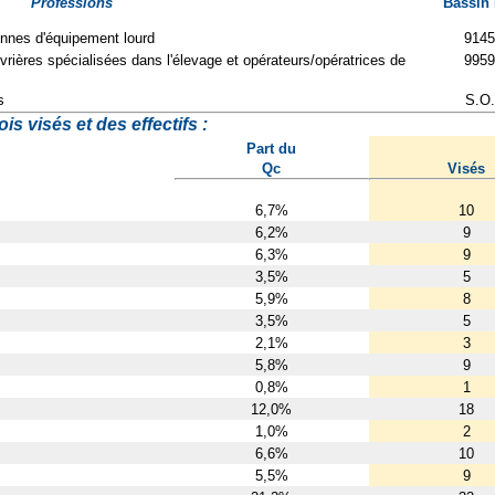
Professions
Bassin
nnes d'équipement lourd
9145
vrières spécialisées dans l'élevage et opérateurs/opératrices de
9959
s
S.O.
s visés et des effectifs :
Part du
Qc
Visés
6,7%
10
6,2%
9
6,3%
9
3,5%
5
5,9%
8
3,5%
5
2,1%
3
5,8%
9
0,8%
1
12,0%
18
1,0%
2
6,6%
10
5,5%
9