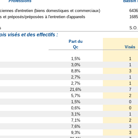
Professions
Bassin
iciennes d'entretien (biens domestiques et commerciaux)
6436
s et préposés/préposées à l'entretien d'appareils
1685
s
S.O.
s visés et des effectifs :
Part du
Qc
Visés
1,5%
1
3,0%
1
8,8%
3
2,7%
1
2,7%
1
21,6%
7
5,7%
2
1,5%
0
0,6%
0
3,1%
1
7,1%
2
7,6%
3
9,3%
3