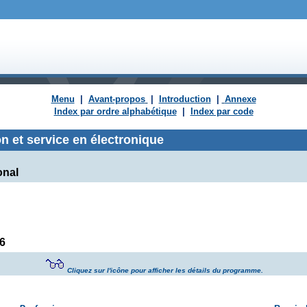
Menu
|
Avant-propos
|
Introduction
|
Annexe
Index par ordre alphabétique
|
Index par code
n et service en électronique
onal
6
Cliquez sur l'icône pour afficher les détails du programme.