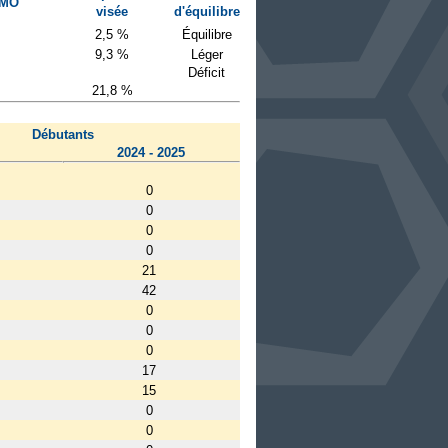
 MO
visée
d'équilibre
2,5 %
Équilibre
9,3 %
Léger
Déficit
21,8 %
Débutants
2024 - 2025
0
0
0
0
21
42
0
0
0
17
15
0
0