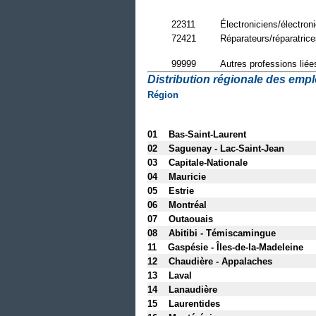
22311
Électroniciens/électron
72421
Réparateurs/réparatrice
99999
Autres professions liée
Distribution régionale des emploi
Région
01 Bas-Saint-Laurent
02 Saguenay - Lac-Saint-Jean
03 Capitale-Nationale
04 Mauricie
05 Estrie
06 Montréal
07 Outaouais
08 Abitibi - Témiscamingue
11 Gaspésie - Îles-de-la-Madeleine
12 Chaudière - Appalaches
13 Laval
14 Lanaudière
15 Laurentides