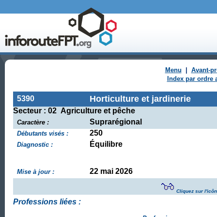
Menu
|
Avant-p
Index par ordre 
Horticulture et jardinerie
5390
Secteur : 02 Agriculture et pêche
Suprarégional
Caractère :
250
Débutants visés :
Équilibre
Diagnostic :
22 mai 2026
Mise à jour :
Cliquez sur l'icô
Professions liées :