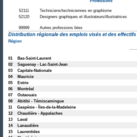
Professions
52111
Techniciens/techniciennes en graphisme
52120
Designers graphiques et illustrateurs/illustratrices
99999
Autres professions liées
Distribution régionale des emplois visés et des effectifs 
Région
01 Bas-Saint-Laurent
02 Saguenay - Lac-Saint-Jean
03 Capitale-Nationale
04 Mauricie
05 Estrie
06 Montréal
07 Outaouais
08 Abitibi - Témiscamingue
11 Gaspésie - Îles-de-la-Madeleine
12 Chaudière - Appalaches
13 Laval
14 Lanaudière
15 Laurentides